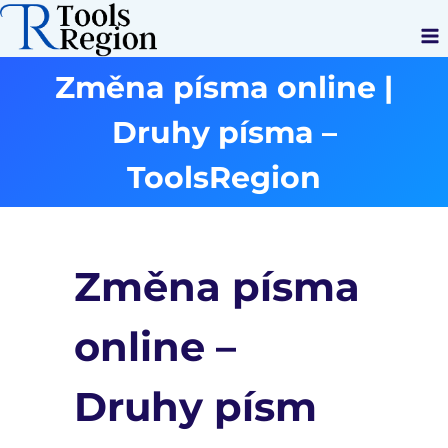
Přeskočit
na
obsah
Změna písma online |
Druhy písma –
ToolsRegion
Změna písma
online –
Druhy písm