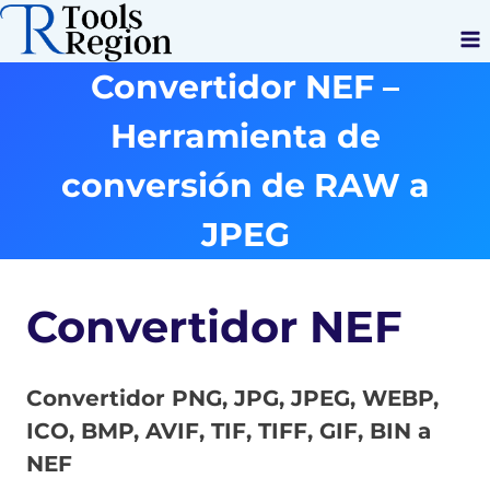
Saltar
al
Convertidor NEF –
contenido
Herramienta de
conversión de RAW a
JPEG
Convertidor NEF
Convertidor PNG, JPG, JPEG, WEBP,
ICO, BMP, AVIF, TIF, TIFF, GIF, BIN a
NEF