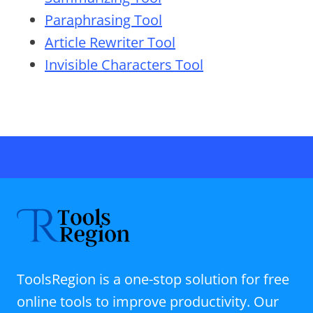
Paraphrasing Tool
Article Rewriter Tool
Invisible Characters Tool
ToolsRegion is a one-stop solution for free
online tools to improve productivity. Our